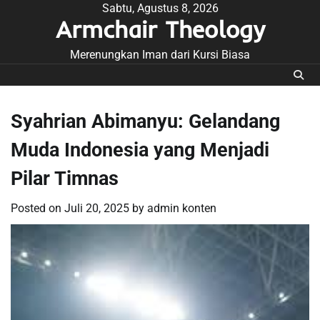
Skip
Sabtu, Agustus 8, 2026
Armchair Theology
to
content
Merenungkan Iman dari Kursi Biasa
Syahrian Abimanyu: Gelandang
Muda Indonesia yang Menjadi
Pilar Timnas
Posted on
Juli 20, 2025
by
admin konten