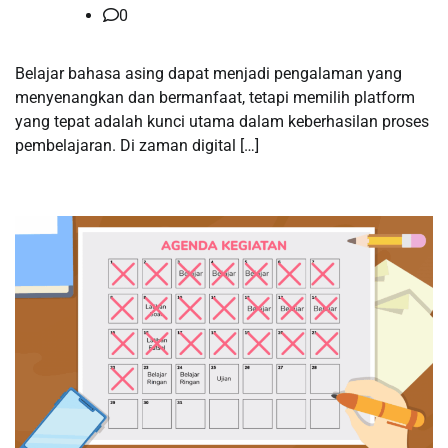
0
Belajar bahasa asing dapat menjadi pengalaman yang
menyenangkan dan bermanfaat, tetapi memilih platform
yang tepat adalah kunci utama dalam keberhasilan proses
pembelajaran. Di zaman digital […]