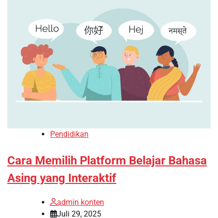
Pendidikan
Cara Memilih Platform Belajar Bahasa
Asing yang Interaktif
admin konten
Juli 29, 2025