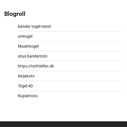
Blogroll
bandar togel resmi
omtogel
Musimtogel
situs bandartoto
https://techtiefen.de
binjaitoto
Togel 4D
Rupiahtoto