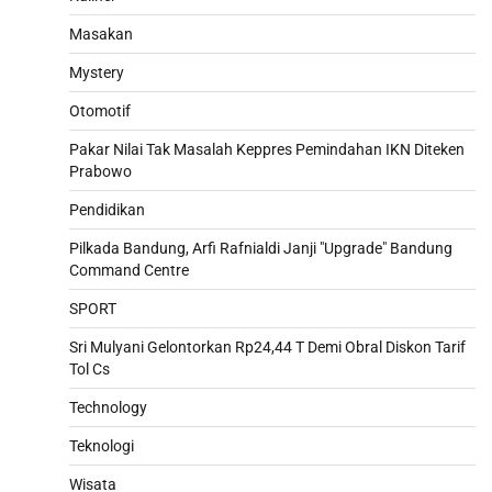
Masakan
Mystery
Otomotif
Pakar Nilai Tak Masalah Keppres Pemindahan IKN Diteken
Prabowo
Pendidikan
Pilkada Bandung, Arfi Rafnialdi Janji "Upgrade" Bandung
Command Centre
SPORT
Sri Mulyani Gelontorkan Rp24,44 T Demi Obral Diskon Tarif
Tol Cs
Technology
Teknologi
Wisata