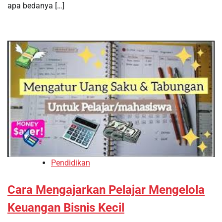
apa bedanya […]
Pendidikan
Cara Mengajarkan Pelajar Mengelola
Keuangan Bisnis Kecil