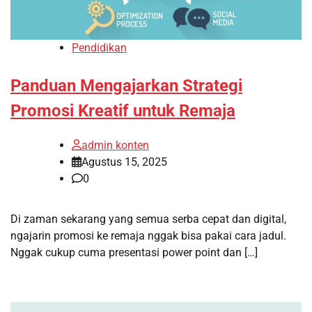
Pendidikan
Panduan Mengajarkan Strategi
Promosi Kreatif untuk Remaja
admin konten
Agustus 15, 2025
0
Di zaman sekarang yang semua serba cepat dan digital,
ngajarin promosi ke remaja nggak bisa pakai cara jadul.
Nggak cukup cuma presentasi power point dan […]