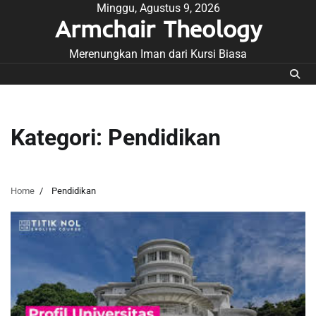
Skip
Minggu, Agustus 9, 2026
Armchair Theology
to
content
Merenungkan Iman dari Kursi Biasa
Kategori:
Pendidikan
Home
Pendidikan