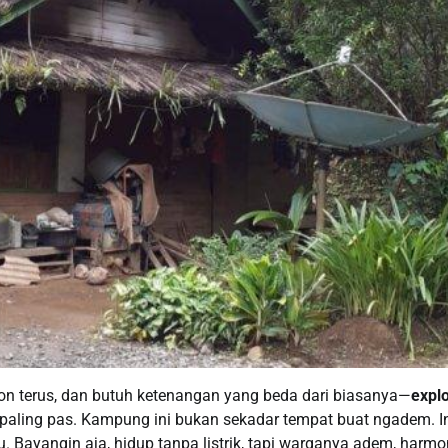
eon terus, dan butuh ketenangan yang beda dari biasanya—
expl
 paling pas. Kampung ini bukan sekadar tempat buat ngadem. I
 Bayangin aja, hidup tanpa listrik, tapi warganya adem, harmon