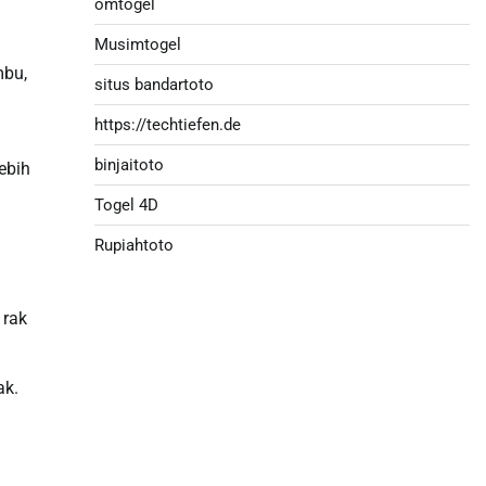
omtogel
Musimtogel
mbu,
situs bandartoto
https://techtiefen.de
binjaitoto
ebih
Togel 4D
Rupiahtoto
 rak
ak.