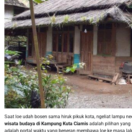
Saat loe udah bosen sama hiruk pikuk kota, ngeliat lampu n
wisata budaya di Kampung Kuta Ciamis
adalah pilihan yang
adalah portal waktu yang beneran membawa loe ke masa lalu.