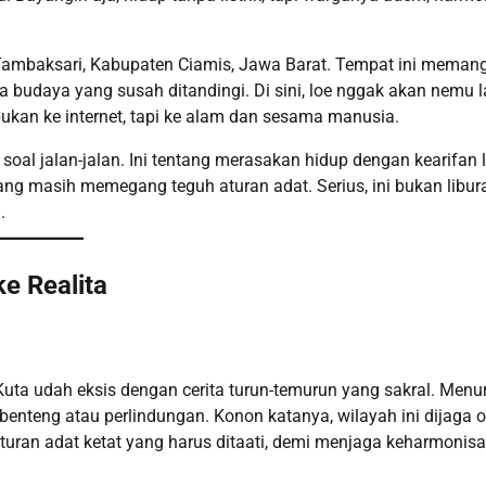
ambaksari, Kabupaten Ciamis, Jawa Barat. Tempat ini meman
a budaya yang susah ditandingi. Di sini, loe nggak akan nemu
—bukan ke internet, tapi ke alam dan sesama manusia.
al jalan-jalan. Ini tentang merasakan hidup dengan kearifan l
ang masih memegang teguh aturan adat. Serius, ini bukan libur
.
e Realita
ta udah eksis dengan cerita turun-temurun yang sakral. Menu
i benteng atau perlindungan. Konon katanya, wilayah ini dijaga o
aturan adat ketat yang harus ditaati, demi menjaga keharmonis