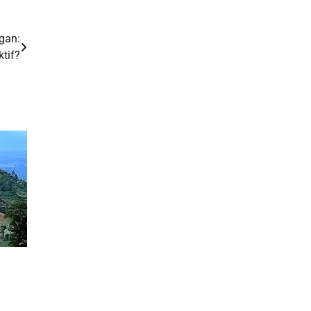
ngan:
tif?