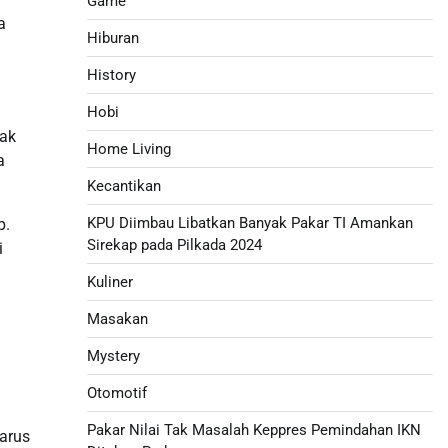
Game
a
Hiburan
History
Hobi
lak
Home Living
a
Kecantikan
KPU Diimbau Libatkan Banyak Pakar TI Amankan
p.
Sirekap pada Pilkada 2024
i
Kuliner
Masakan
Mystery
Otomotif
Pakar Nilai Tak Masalah Keppres Pemindahan IKN
arus