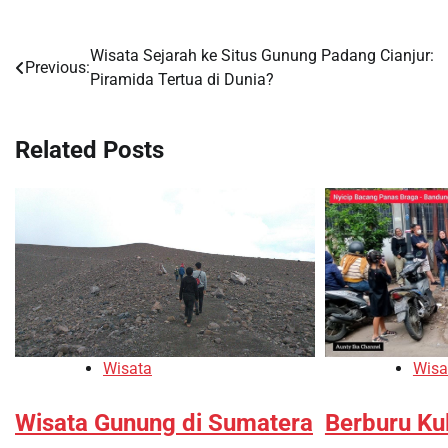
Wisata Sejarah ke Situs Gunung Padang Cianjur:
Navigasi
Previous:
Piramida Tertua di Dunia?
pos
Related Posts
Wisata
Wisa
Wisata Gunung di Sumatera
Berburu Kul