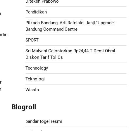
Diteken Prabowo
Pendidikan
n
Pilkada Bandung, Arfi Rafnialdi Janji "Upgrade"
Bandung Command Centre
diri.
SPORT
n
Sri Mulyani Gelontorkan Rp24,44 T Demi Obral
Diskon Tarif Tol Cs
Technology
Teknologi
an
k
Wisata
Blogroll
bandar togel resmi